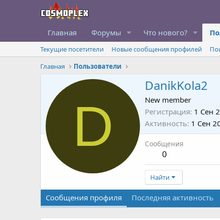
Главная
Форумы
Что нового?
По
Текущие посетители
Новые сообщения профилей
По
Главная
Пользователи
DanikKola2
D
New member
Регистрация
1 Сен 
Активность
1 Сен 2
Сообщения
0
Найти
Сообщения профиля
Последняя активность