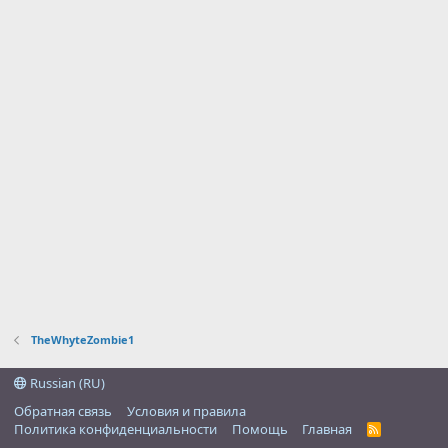
TheWhyteZombie1
Russian (RU)
Обратная связь
Условия и правила
Политика конфиденциальности
Помощь
Главная
R
S