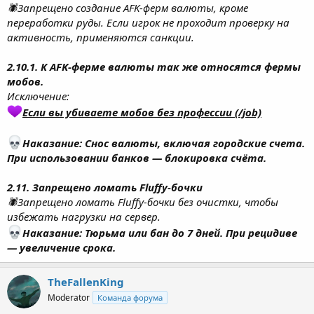
🕷Запрещено создание AFK-ферм валюты, кроме
переработки руды. Если игрок не проходит проверку на
активность, применяются санкции.
2.10.1. К AFK-ферме валюты так же относятся фермы
мобов.
Исключение:
Если вы убиваете мобов без профессии (/job)
Наказание: Снос валюты, включая городские счета.
При использовании банков — блокировка счёта.
2.11. Запрещено ломать Fluffy-бочки
🕷Запрещено ломать Fluffy-бочки без очистки, чтобы
избежать нагрузки на сервер.
Наказание: Тюрьма или бан до 7 дней. При рецидиве
— увеличение срока.
TheFallenKing
Moderator
Команда форума