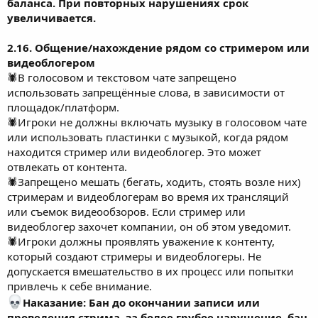
баланса. При повторных нарушениях срок
увеличивается.
2.16. Общение/нахождение рядом со стримером или
видеоблогером
🕷В голосовом и текстовом чате запрещено
использовать запрещённые слова, в зависимости от
площадок/платформ.
🕷Игроки не должны включать музыку в голосовом чате
или использовать пластинки с музыкой, когда рядом
находится стример или видеоблогер. Это может
отвлекать от контента.
🕷Запрещено мешать (бегать, ходить, стоять возле них)
стримерам и видеоблогерам во время их трансляций
или съемок видеообзоров. Если стример или
видеоблогер захочет компании, он об этом уведомит.
🕷Игроки должны проявлять уважение к контенту,
который создают стримеры и видеоблогеры. Не
допускается вмешательство в их процесс или попытки
привлечь к себе внимание.
Наказание: Бан до окончании записи или
проведения стрима, за более грубое нарушение, бан