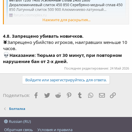
металл 1200 1400 Усиленный сплав 2400 2800
Дюралюминиевый слиток 450 850 Серебряно-медный сплав 450
850 Латунный слиток 500 900 Алюминиево-латунный...
forum.cosmoplex.ru
Нажмите для раскрытия...
Актуальные цены на предметы
4.8. Запрещено убивать новичков.
🕷Запрещено убийство игроков, наигравших меньше 10
часов.
Наказание: Тюрьма от 30 минут, при повторном
нарушение бан от 2-х дней.
Последнее редактирование:
24 Май 2026
Войдите или зарегистрируйтесь для ответа.
Facebook
Twitter
Reddit
Pinterest
Tumblr
WhatsApp
Электронна
Ссылка
Поделиться:
Болталка
Russian (RU)
Обратная связь
Условия и правила