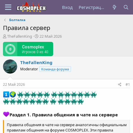
Вход
Регистрация
Болталка
Правила сервер
А
Д
TheFallenKing
22 Май 2026
в
а
т
т
Cosmoplex
0
о
а
Игроков 0 из 40
р
н
TheFallenKing
т
а
е
ч
Moderator
Команда форума
м
а
ы
л
а
22 Май 2026
#1
Раздел 1. Правила общения в чате на сервере
Правила общения в чате на сервере аналогичны официальным
правилам общения на форуме COSMOPLEX. Эти правила