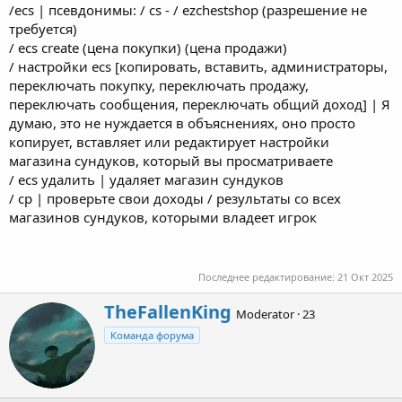
/ecs | псевдонимы: / cs - / ezchestshop (разрешение не
требуется)
/ ecs create (цена покупки) (цена продажи)
/ настройки ecs [копировать, вставить, администраторы,
переключать покупку, переключать продажу,
переключать сообщения, переключать общий доход] | Я
думаю, это не нуждается в объяснениях, оно просто
копирует, вставляет или редактирует настройки
магазина сундуков, который вы просматриваете
/ ecs удалить | удаляет магазин сундуков
/ cp | проверьте свои доходы / результаты со всех
магазинов сундуков, которыми владеет игрок
Последнее редактирование:
21 Окт 2025
А
TheFallenKing
Moderator
·
23
в
Команда форума
т
о
р