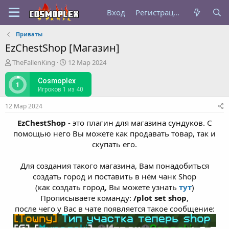
Вход
Регистрация
Приваты
EzChestShop [Магазин]
А
Д
TheFallenKing
12 Мар 2024
в
а
т
т
Cosmoplex
1
о
а
Игроков 1 из 40
р
н
12 Мар 2024
т
а
е
ч
EzChestShop
- это плагин для магазина сундуков. С
м
а
помощью него Вы можете как продавать товар, так и
ы
л
скупать его.
а
Для создания такого магазина, Вам понадобиться
создать город и поставить в нём чанк Shop
(как создать город, Вы можете узнать
тут
)
Прописываете команду:
/plot set shop
,
после чего у Вас в чате появляется такое сообщение: